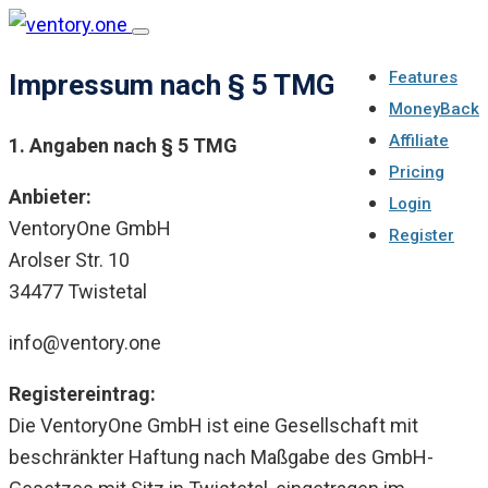
Skip
Toggle
to
navigation
Features
Impressum nach § 5 TMG
content
MoneyBack
Affiliate
1. Angaben nach § 5 TMG
Pricing
Anbieter:
Login
VentoryOne GmbH
Register
Arolser Str. 10
34477 Twistetal
info@ventory.one
Registereintrag:
Die VentoryOne GmbH ist eine Gesellschaft mit
beschränkter Haftung nach Maßgabe des GmbH-