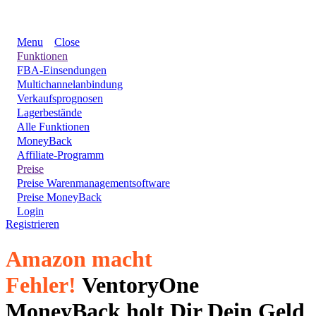
Menu
Close
Funktionen
FBA-Einsendungen
Multichannelanbindung
Verkaufsprognosen
Lagerbestände
Alle Funktionen
MoneyBack
Affiliate-Programm
Preise
Preise Warenmanagementsoftware
Preise MoneyBack
Login
Registrieren
Amazon macht
Fehler!
VentoryOne
MoneyBack holt Dir Dein Geld